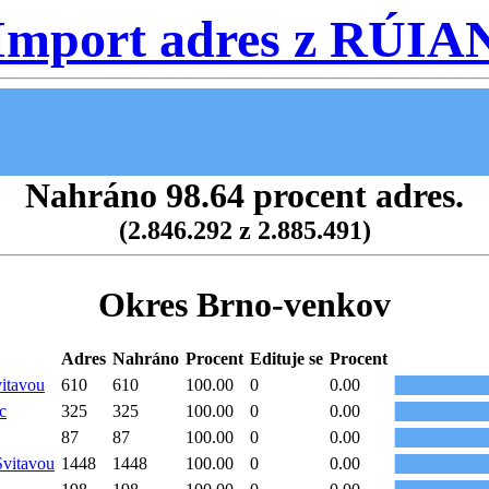
Import adres z RÚIA
Nahráno 98.64 procent adres.
(2.846.292 z 2.885.491)
Okres Brno-venkov
Adres
Nahráno
Procent
Edituje se
Procent
itavou
610
610
100.00
0
0.00
c
325
325
100.00
0
0.00
87
87
100.00
0
0.00
Svitavou
1448
1448
100.00
0
0.00