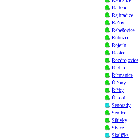
Radostice
Rajhrad
Rajhradice
Rašov
Rebešovice
Rohozec
Rojetín
Rosice
Rozdrojovice
Rudka
Řícmanice
Říčany
Říčky
Řikonín
Senorady
Sentice
Silůvky
Sivice
Skalička