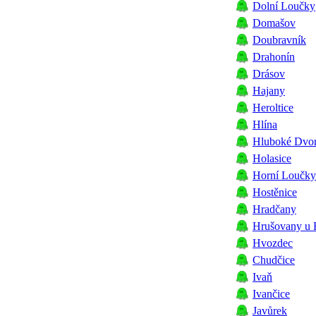
Dolní Loučky
Domašov
Doubravník
Drahonín
Drásov
Hajany
Heroltice
Hlína
Hluboké Dvo
Holasice
Horní Loučky
Hostěnice
Hradčany
Hrušovany u 
Hvozdec
Chudčice
Ivaň
Ivančice
Javůrek