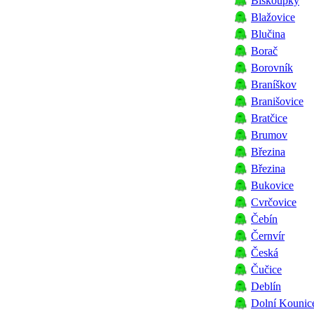
Biskoupky
Blažovice
Blučina
Borač
Borovník
Braníškov
Branišovice
Bratčice
Brumov
Březina
Březina
Bukovice
Cvrčovice
Čebín
Černvír
Česká
Čučice
Deblín
Dolní Kounic