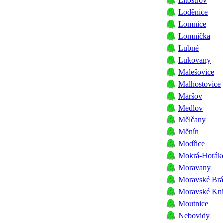
Litostrov
Loděnice
Lomnice
Lomnička
Lubné
Lukovany
Malešovice
Malhostovice
Maršov
Medlov
Mělčany
Měnín
Modřice
Mokrá-Horák
Moravany
Moravské Brá
Moravské Kní
Moutnice
Nebovidy